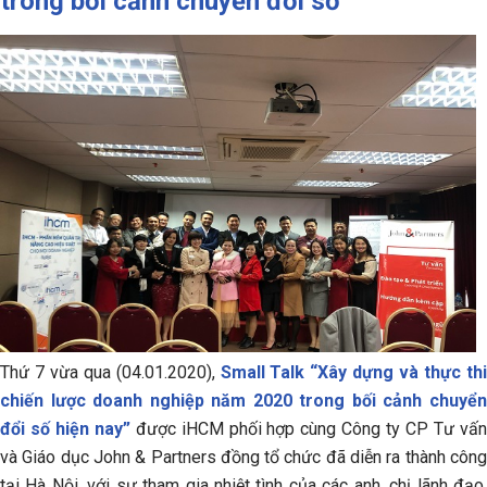
trong bối cảnh chuyển đổi số"
Thứ 7 vừa qua (04.01.2020),
Small Talk “Xây dựng và thực th
chiến lược doanh nghiệp năm 2020 trong bối cảnh chuyển
đổi số hiện nay”
được iHCM phối hợp cùng Công ty CP Tư vấ
và Giáo dục John & Partners đồng tổ chức đã diễn ra thành công
tại Hà Nội, với sự tham gia nhiệt tình của các anh, chị lãnh đạo,