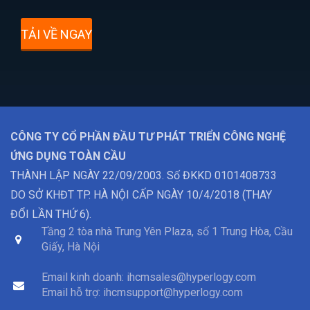
TẢI VỀ NGAY
CÔNG TY CỔ PHẦN ĐẦU TƯ PHÁT TRIỂN CÔNG NGHỆ
ỨNG DỤNG TOÀN CẦU
THÀNH LẬP NGÀY 22/09/2003. Số ĐKKD 0101408733
DO SỞ KHĐT TP. HÀ NỘI CẤP NGÀY 10/4/2018 (THAY
ĐỔI LẦN THỨ 6).
Tầng 2 tòa nhà Trung Yên Plaza, số 1 Trung Hòa, Cầu
Giấy, Hà Nội
Email kinh doanh:
ihcmsales@hyperlogy.com
Email hỗ trợ:
ihcmsupport@hyperlogy.com