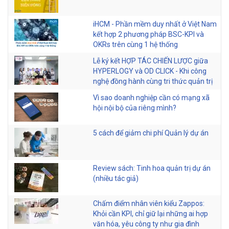
iHCM - Phần mềm duy nhất ở Việt Nam
kết hợp 2 phương pháp BSC-KPI và
OKRs trên cùng 1 hệ thống
Lễ ký kết HỢP TÁC CHIẾN LƯỢC giữa
HYPERLOGY và OD CLICK - Khi công
nghệ đồng hành cùng tri thức quản trị
Vì sao doanh nghiệp cần có mạng xã
hội nội bộ của riêng mình?
5 cách để giảm chi phí Quản lý dự án
Review sách: Tinh hoa quản trị dự án
(nhiều tác giả)
Chấm điểm nhân viên kiểu Zappos:
Khỏi cần KPI, chỉ giữ lại những ai hợp
văn hóa, yêu công ty như gia đình