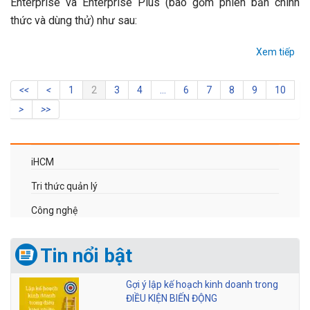
Enterprise và Enterprise Plus (bao gồm phiên bản chính
thức và dùng thử) như sau:
Xem tiếp
1
2
3
4
...
6
7
8
9
10
iHCM
Tri thức quản lý
Công nghệ
Tin nổi bật
Gợi ý lập kế hoạch kinh doanh trong
ĐIỀU KIỆN BIẾN ĐỘNG