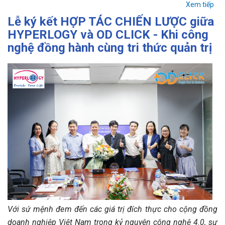
Xem tiếp
Lễ ký kết HỢP TÁC CHIẾN LƯỢC giữa
HYPERLOGY và OD CLICK - Khi công
nghệ đồng hành cùng tri thức quản trị
Với sứ mệnh đem đến các giá trị đích thực cho cộng đồng
doanh nghiệp Việt Nam trong kỷ nguyên công nghệ 4.0, sự