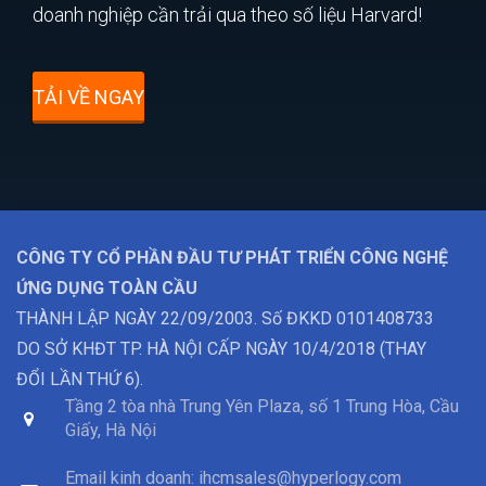
doanh nghiệp cần trải qua theo số liệu Harvard!
TẢI VỀ NGAY
CÔNG TY CỔ PHẦN ĐẦU TƯ PHÁT TRIỂN CÔNG NGHỆ
ỨNG DỤNG TOÀN CẦU
THÀNH LẬP NGÀY 22/09/2003. Số ĐKKD 0101408733
DO SỞ KHĐT TP. HÀ NỘI CẤP NGÀY 10/4/2018 (THAY
ĐỔI LẦN THỨ 6).
Tầng 2 tòa nhà Trung Yên Plaza, số 1 Trung Hòa, Cầu
Giấy, Hà Nội
Email kinh doanh:
ihcmsales@hyperlogy.com