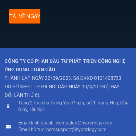
TẢI VỀ NGAY
CÔNG TY CỔ PHẦN ĐẦU TƯ PHÁT TRIỂN CÔNG NGHỆ
ỨNG DỤNG TOÀN CẦU
THÀNH LẬP NGÀY 22/09/2003. Số ĐKKD 0101408733
DO SỞ KHĐT TP. HÀ NỘI CẤP NGÀY 10/4/2018 (THAY
ĐỔI LẦN THỨ 6).
Tầng 2 tòa nhà Trung Yên Plaza, số 1 Trung Hòa, Cầu
Giấy, Hà Nội
Email kinh doanh:
ihcmsales@hyperlogy.com
Email hỗ trợ:
ihcmsupport@hyperlogy.com