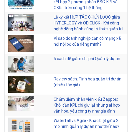
kết hợp 2 phương pháp BSC-KPI và
OKRs trên cùng 1 hệ thống
Lễ ký kết HỢP TÁC CHIẾN LƯỢC giữa
HYPERLOGY và OD CLICK - Khi công
nghệ đồng hành cùng tri thức quản trị
Vì sao doanh nghiệp cần có mạng xã
hội nội bộ của riêng mình?
5 cách để giảm chi phí Quản lý dự án
Review sách: Tinh hoa quản trị dự án
(nhiều tác giả)
Chấm điểm nhân viên kiểu Zappos:
Khỏi cần KPI, chỉ giữ lại những ai hợp
văn hóa, yêu công ty như gia đình
Waterfall vs Agile - Khác biệt giữa 2
mô hình quản lý dự án như thế nào?