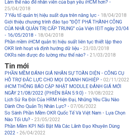
Làm thế nào để nhân viên của bạn yêu iHCM hơn? -
25/04/2018
7 Yếu tố quản trị hiệu suất dựa trên năng lực -
18/04/2018
Giới thiệu chương trình đào tạo "ĐỘT PHÁ THÀNH CÔNG
CỦA NHÀ QUẢN TRỊ CẤP TRUNG" của Viện IEIT ngày 20/04
- 16/05/2018 -
18/04/2018
Phần mềm iHCM quản trị hiệu suất liên tục thiết lập theo
OKR linh hoạt và định hướng dữ liệu -
23/03/2018
OKRs nên được đo lường như thế nào? -
21/03/2018
Tin mới
PHẦN MỀM ĐÁNH GIÁ NHÂN SỰ TOÀN DIỆN - CÔNG CỤ
HỖ TRỢ ĐẮC LỰC CHO MỌI DOANH NGHIỆP -
02/11/2022
iHCM THÔNG BÁO CẬP NHẬT MODULE ĐÁNH GIÁ MỚI
NGÀY 21/08/2022 (PHIÊN BẢN 5.9.0) -
19/08/2022
Lịch Sử Ra Đời Của HRM Hiện Đại, Những Yêu Cầu Nào
Dành Cho Quản Trị Nhân Lực? -
07/06/2022
So Sánh Phần Mềm OKR Quốc Tế Và Việt Nam - Lựa Chọn
Nào Tối Ưu? -
23/05/2022
Phần Mềm KPI Nổi Bật Mà Các Lãnh Đạo Khuyên Dùng
2022 -
26/04/2022