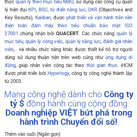
thức
quản lý theo mục tiêu MBO
, sử dụng các công cụ quản
lý hiện đại
KPI
,
BSC
,
từ điển năng lực
,
OKR
(Objectives and
Key Results),
Kanban
, được
phát triển và vận hành trên nền
điện toán đám mây theo tiêu chuẩn bảo mật ISO
27001
chứng nhận bởi
QUACERT
. Các chức năng
quản lý
mục tiêu
,
quản lý công việc
,
quản lý năng lực
,
đánh giá nhân
viên
,... và nhiều chức năng khác được thiết kế hỗ trợ người
dùng sử dụng thuận tiện trên web cũng như
ứng dụng di
động
, giúp nhân viên cộng tác theo
thời gian thực
.
iHCM
được phát triển bởi
Hyperlogy
, công ty công nghệ thành lập
từ 2003.
Mang công nghệ dành cho
Công ty
tỷ $
đồng hành cùng cộng đồng
Doanh nghiệp VIỆT
bứt phá trong
hành trình Chuyển đổi số!
Thêm vào cuối (Ngắn gọn)