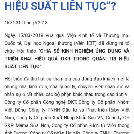
HIỆU SUẤT LIÊN TỤC”?
16:31 31 Tháng 5 2018
Ngày 15/03/2018 vừa qua, Viện Kinh tế và Thương mại
Quốc tế, Đại học Ngoại thương (Viện IEIT) đã đứng ra tổ
chức Hội thảo “
CHIA SẺ KINH NGHIỆM ỨNG DỤNG VÀ
TRIỂN KHAI HIỆU QUẢ OKR TRONG QUẢN TRỊ HIỆU
SUẤT LIÊN TỤC
”.
Hội thảo đã thu hút sự tham gia của đông đảo khách mời là
những nhà lãnh đạo, nhà quản lý, chuyên viên nhân sự và
nhân sự ở rất nhiều các bộ phận khác nhau trong các đơn vị:
Công ty Cổ phần Công nghệ DKT, Công ty Cổ phần Nhôm
Việt Dũng, Công ty TNHH Đầu tư và Phát triển Ruby Việt
Nam, Công ty Cổ phần Xuất Nhập Khẩu Sun VN, Công ty CP
G&P Mama Sữa Non, Công ty Cổ phần Điện tử Viễn thông
Ánh Dương, Công ty Cổ phần Hà Yến, Công ty TNHH Thương