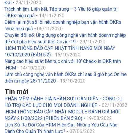
Đại -
28/11/2020
Trách nhiệm, Liên kết, Tập trung – 3 Yếu tố giúp quản trị
OKRs hiệu quả -
14/11/2020
Điểm lại một số lỗi nếu doanh nghiệp bạn vận hành OKRs
chưa hiệu quả -
06/11/2020
Chuyển đổi số: Ứng dụng công nghệ vận hành doanh nghiệp
để đột phá hiệu suất thời Covid-19 -
29/10/2020
iHCM THÔNG BÁO CẬP NHẬT TÍNH NĂNG MỚI NGÀY
10/10/2020 (BẢN 5.2) -
15/10/2020
Nâng cao hiệu suất liên tục chỉ với 10’ Check-in OKR trên
iHCM -
14/10/2020
Làm chủ công nghệ vận hành OKRs chỉ sau 8 giờ học Online
diễn ra ngày 28/11/2020 -
13/10/2020
Tin mới
PHẦN MỀM ĐÁNH GIÁ NHÂN SỰ TOÀN DIỆN - CÔNG CỤ
HỖ TRỢ ĐẮC LỰC CHO MỌI DOANH NGHIỆP -
02/11/2022
iHCM THÔNG BÁO CẬP NHẬT MODULE ĐÁNH GIÁ MỚI
NGÀY 21/08/2022 (PHIÊN BẢN 5.9.0) -
19/08/2022
Lịch Sử Ra Đời Của HRM Hiện Đại, Những Yêu Cầu Nào
Dành Cho Quản Trị Nhân Lực? -
07/06/2022