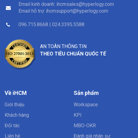
Email kinh doanh:
ihcmsales@hyperlogy.com
Email hỗ trợ:
ihcmsupport@hyperlogy.com
096.715.8668 | 024.3395.5588
AN TOÀN THÔNG TIN
THEO TIÊU CHUẨN QUỐC TẾ
Về iHCM
Sản phẩm
Giới thiệu
Workspace
Khách hàng
KPI
Đối tác
MBO-OKR
Liên hệ
Đánh giá nhân sự