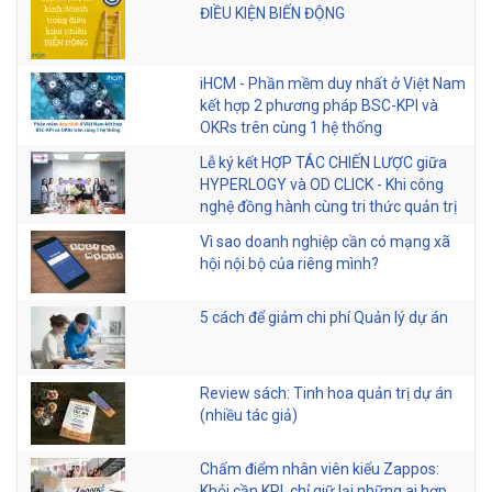
ĐIỀU KIỆN BIẾN ĐỘNG
iHCM - Phần mềm duy nhất ở Việt Nam
kết hợp 2 phương pháp BSC-KPI và
OKRs trên cùng 1 hệ thống
Lễ ký kết HỢP TÁC CHIẾN LƯỢC giữa
HYPERLOGY và OD CLICK - Khi công
nghệ đồng hành cùng tri thức quản trị
Vì sao doanh nghiệp cần có mạng xã
hội nội bộ của riêng mình?
5 cách để giảm chi phí Quản lý dự án
Review sách: Tinh hoa quản trị dự án
(nhiều tác giả)
Chấm điểm nhân viên kiểu Zappos:
Khỏi cần KPI, chỉ giữ lại những ai hợp