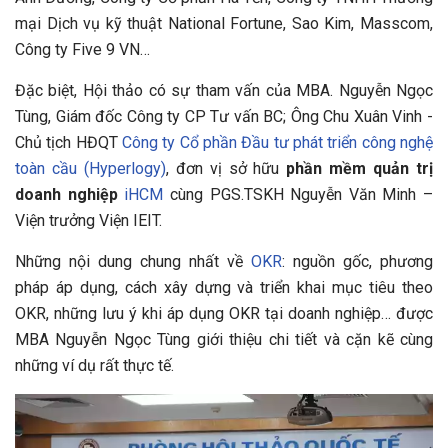
mại Dịch vụ kỹ thuật National Fortune, Sao Kim, Masscom,
Công ty Five 9 VN…
Đặc biệt, Hội thảo có sự tham vấn của MBA. Nguyễn Ngọc
Tùng, Giám đốc Công ty CP Tư vấn BC; Ông Chu Xuân Vinh -
Chủ tịch HĐQT
Công ty Cổ phần Đầu tư phát triển công nghệ
toàn cầu (Hyperlogy)
, đơn vị sở hữu
phần mềm quản trị
doanh nghiệp
iHCM
cùng PGS.TSKH Nguyễn Văn Minh –
Viện trưởng Viện IEIT.
Những nội dung chung nhất về
OKR
: nguồn gốc, phương
pháp áp dụng, cách xây dựng và triển khai mục tiêu theo
OKR, những lưu ý khi áp dụng OKR tại doanh nghiệp… được
MBA Nguyễn Ngọc Tùng giới thiệu chi tiết và cặn kẽ cùng
những ví dụ rất thực tế.