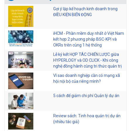
Gợi ý lập kế hoạch kinh doanh trong
ĐIỀU KIỆN BIẾN ĐỘNG
iHCM - Phần mềm duy nhất ở Việt Nam
kết hợp 2 phương pháp BSC-KPI và
OKRs trên cùng 1 hệ thống
Lễ ký kết HỢP TÁC CHIẾN LƯỢC giữa
HYPERLOGY và OD CLICK - Khi công
nghệ đồng hành cùng tri thức quản trị
Vì sao doanh nghiệp cần có mạng xã
hội nội bộ của riêng mình?
5 cách để giảm chi phí Quản lý dự án
Review sách: Tinh hoa quản trị dự án
(nhiều tác giả)