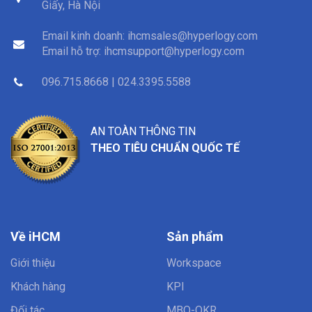
Giấy, Hà Nội
Email kinh doanh:
ihcmsales@hyperlogy.com
Email hỗ trợ:
ihcmsupport@hyperlogy.com
096.715.8668 | 024.3395.5588
AN TOÀN THÔNG TIN
THEO TIÊU CHUẨN QUỐC TẾ
Về iHCM
Sản phẩm
Giới thiệu
Workspace
Khách hàng
KPI
Đối tác
MBO-OKR