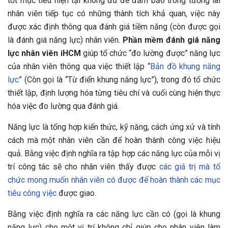
tốt mục tiêu hiện tại không đủ để đảm bảo trong tương lai
nhân viên tiếp tục có những thành tích khả quan, việc này
được xác định thông qua đánh giá tiềm năng (còn được gọi
là đánh giá năng lực) nhân viên.
Phần mềm đánh giá năng
lực nhân viên iHCM
giúp tổ chức
“đo lường được” năng lực
của nhân viên thông qua việc thiết lập
“
Bản đồ khung năng
lực
” (Còn gọi là
“Từ điển khung năng lực”), trong đó tổ chức
thiết lập, định lượng hóa từng tiêu chí và cuối cùng hiện thực
hóa việc đo lường qua đánh giá.
Năng lực là tổng hợp kiến thức, kỹ năng, cách ứng xử và tính
cách mà một nhân viên cần để hoàn thành công việc hiệu
quả. Bằng việc định nghĩa ra tập hợp các năng lực của mỗi vị
trí công tác sẽ cho nhân viên thấy được
các giá trị mà tổ
chức mong muốn nhân viên có được để hoàn thành các mục
tiêu công việc
được giao.
Bằng việc định nghĩa ra các năng lực cần có (gọi là khung
năng lực) cho một vị trí không chỉ giúp cho nhân viên làm