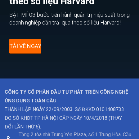
theo số liệu Harvard
BẬT MÍ 03 bước tiến hành quản trị hiệu suất trong
doanh nghiệp cần trải qua theo số liệu Harvard!
TẢI VỀ NGAY
CÔNG TY CỔ PHẦN ĐẦU TƯ PHÁT TRIỂN CÔNG NGHỆ
ỨNG DỤNG TOÀN CẦU
THÀNH LẬP NGÀY 22/09/2003. Số ĐKKD 0101408733
DO SỞ KHĐT TP. HÀ NỘI CẤP NGÀY 10/4/2018 (THAY
ĐỔI LẦN THỨ 6).
Tầng 2 tòa nhà Trung Yên Plaza, số 1 Trung Hòa, Cầu