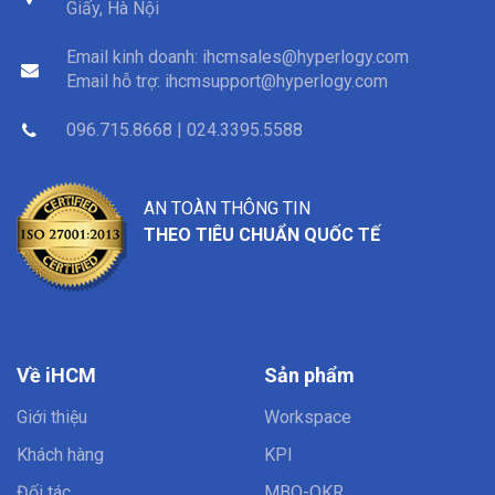
Giấy, Hà Nội
Email kinh doanh:
ihcmsales@hyperlogy.com
Email hỗ trợ:
ihcmsupport@hyperlogy.com
096.715.8668 | 024.3395.5588
AN TOÀN THÔNG TIN
THEO TIÊU CHUẨN QUỐC TẾ
Về iHCM
Sản phẩm
Giới thiệu
Workspace
Khách hàng
KPI
Đối tác
MBO-OKR