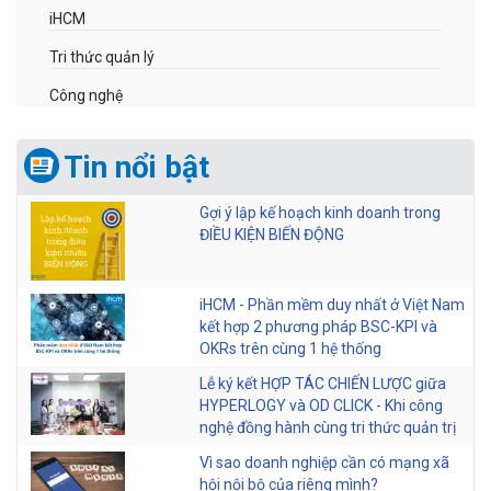
iHCM
Tri thức quản lý
Công nghệ
Tin nổi bật
Gợi ý lập kế hoạch kinh doanh trong
ĐIỀU KIỆN BIẾN ĐỘNG
iHCM - Phần mềm duy nhất ở Việt Nam
kết hợp 2 phương pháp BSC-KPI và
OKRs trên cùng 1 hệ thống
Lễ ký kết HỢP TÁC CHIẾN LƯỢC giữa
HYPERLOGY và OD CLICK - Khi công
nghệ đồng hành cùng tri thức quản trị
Vì sao doanh nghiệp cần có mạng xã
hội nội bộ của riêng mình?