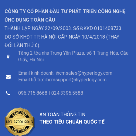
CÔNG TY CỔ PHẦN ĐẦU TƯ PHÁT TRIỂN CÔNG NGHỆ
ỨNG DỤNG TOÀN CẦU
THÀNH LẬP NGÀY 22/09/2003. Số ĐKKD 0101408733
DO SỞ KHĐT TP. HÀ NỘI CẤP NGÀY 10/4/2018 (THAY
ĐỔI LẦN THỨ 6).
Tầng 2 tòa nhà Trung Yên Plaza, số 1 Trung Hòa, Cầu
Giấy, Hà Nội
Email kinh doanh:
ihcmsales@hyperlogy.com
Email hỗ trợ:
ihcmsupport@hyperlogy.com
096.715.8668 | 024.3395.5588
AN TOÀN THÔNG TIN
THEO TIÊU CHUẨN QUỐC TẾ