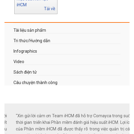
iHCM
Tải về
Tài liệu sản phẩm
Tri thức/Hướng dẫn
Infographics
Video
Sách điện tử
Câu chuyện thành công
M, chúng tôi được tiếp cận với
"Xin gửi lời cảm ơn Team iHCM đã h
 mềm thân thiện, áp dụng thiết
thời gian triển khai Phần mềm đánh g
g việc tại Rạng Đông. Chỉ sau
của Phần mềm iHCM đã được thấy rõ