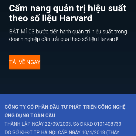
Cẩm nang quản trị hiệu suất
theo số liệu Harvard
BẬT MÍ 03 bước tiến hành quản trị hiệu suất trong
doanh nghiệp cần trải qua theo số liệu Harvard!
TẢI VỀ NGAY
CÔNG TY CỔ PHẦN ĐẦU TƯ PHÁT TRIỂN CÔNG NGHỆ
ỨNG DỤNG TOÀN CẦU
THÀNH LẬP NGÀY 22/09/2003. Số ĐKKD 0101408733
DO SỞ KHĐT TP. HÀ NỘI CẤP NGÀY 10/4/2018 (THAY