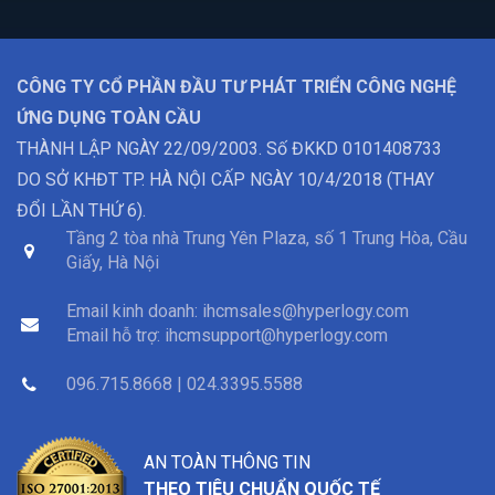
CÔNG TY CỔ PHẦN ĐẦU TƯ PHÁT TRIỂN CÔNG NGHỆ
ỨNG DỤNG TOÀN CẦU
THÀNH LẬP NGÀY 22/09/2003. Số ĐKKD 0101408733
DO SỞ KHĐT TP. HÀ NỘI CẤP NGÀY 10/4/2018 (THAY
ĐỔI LẦN THỨ 6).
Tầng 2 tòa nhà Trung Yên Plaza, số 1 Trung Hòa, Cầu
Giấy, Hà Nội
Email kinh doanh:
ihcmsales@hyperlogy.com
Email hỗ trợ:
ihcmsupport@hyperlogy.com
096.715.8668 | 024.3395.5588
AN TOÀN THÔNG TIN
THEO TIÊU CHUẨN QUỐC TẾ