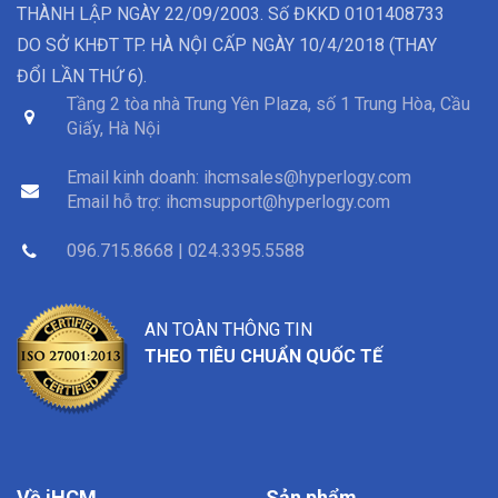
THÀNH LẬP NGÀY 22/09/2003. Số ĐKKD 0101408733
DO SỞ KHĐT TP. HÀ NỘI CẤP NGÀY 10/4/2018 (THAY
ĐỔI LẦN THỨ 6).
Tầng 2 tòa nhà Trung Yên Plaza, số 1 Trung Hòa, Cầu
Giấy, Hà Nội
Email kinh doanh:
ihcmsales@hyperlogy.com
Email hỗ trợ:
ihcmsupport@hyperlogy.com
096.715.8668 | 024.3395.5588
AN TOÀN THÔNG TIN
THEO TIÊU CHUẨN QUỐC TẾ
Về iHCM
Sản phẩm