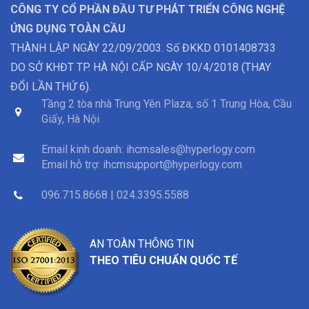
CÔNG TY CỔ PHẦN ĐẦU TƯ PHÁT TRIỂN CÔNG NGHỆ
ỨNG DỤNG TOÀN CẦU
THÀNH LẬP NGÀY 22/09/2003. Số ĐKKD 0101408733
DO SỞ KHĐT TP. HÀ NỘI CẤP NGÀY 10/4/2018 (THAY
ĐỔI LẦN THỨ 6).
Tầng 2 tòa nhà Trung Yên Plaza, số 1 Trung Hòa, Cầu
Giấy, Hà Nội
Email kinh doanh:
ihcmsales@hyperlogy.com
Email hỗ trợ:
ihcmsupport@hyperlogy.com
096.715.8668 | 024.3395.5588
AN TOÀN THÔNG TIN
THEO TIÊU CHUẨN QUỐC TẾ