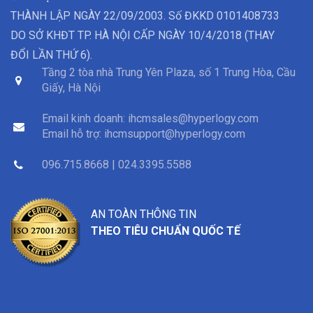
THÀNH LẬP NGÀY 22/09/2003. Số ĐKKD 0101408733
DO SỞ KHĐT TP. HÀ NỘI CẤP NGÀY 10/4/2018 (THAY
ĐỔI LẦN THỨ 6).
Tầng 2 tòa nhà Trung Yên Plaza, số 1 Trung Hòa, Cầu
Giấy, Hà Nội
Email kinh doanh:
ihcmsales@hyperlogy.com
Email hỗ trợ:
ihcmsupport@hyperlogy.com
096.715.8668 | 024.3395.5588
AN TOÀN THÔNG TIN
THEO TIÊU CHUẨN QUỐC TẾ