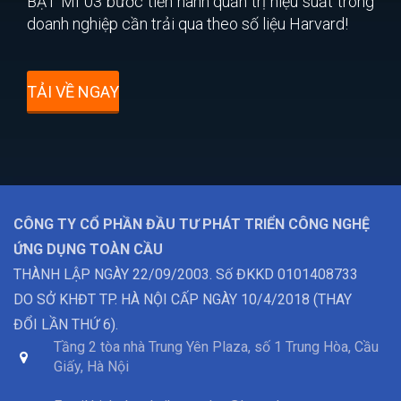
BẬT MÍ 03 bước tiến hành quản trị hiệu suất trong
doanh nghiệp cần trải qua theo số liệu Harvard!
TẢI VỀ NGAY
CÔNG TY CỔ PHẦN ĐẦU TƯ PHÁT TRIỂN CÔNG NGHỆ
ỨNG DỤNG TOÀN CẦU
THÀNH LẬP NGÀY 22/09/2003. Số ĐKKD 0101408733
DO SỞ KHĐT TP. HÀ NỘI CẤP NGÀY 10/4/2018 (THAY
ĐỔI LẦN THỨ 6).
Tầng 2 tòa nhà Trung Yên Plaza, số 1 Trung Hòa, Cầu
Giấy, Hà Nội