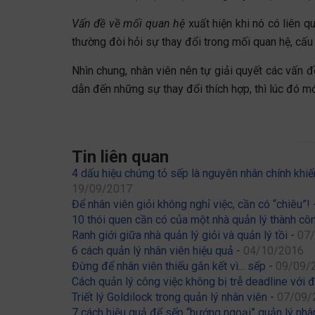
Vấn đề về mối quan hệ
xuất hiện khi nó có liên q
thường đòi hỏi sự thay đổi trong mối quan hệ, cấu 
Nhìn chung, nhân viên nên tự giải quyết các vấn 
dẫn đến những sự thay đổi thích hợp, thì lúc đó mớ
Tin liên quan
4 dấu hiệu chứng tỏ sếp là nguyên nhân chính khiến
19/09/2017
Để nhân viên giỏi không nghỉ việc, cần có “chiêu”!
10 thói quen cần có của một nhà quản lý thành cô
Ranh giới giữa nhà quản lý giỏi và quản lý tồi -
07
6 cách quản lý nhân viên hiệu quả -
04/10/2016
Đừng để nhân viên thiếu gắn kết vì... sếp -
09/09/
Cách quản lý công việc không bị trễ deadline với 
Triết lý Goldilock trong quản lý nhân viên -
07/09/
7 cách hiệu quả để sếp “hướng ngoại” quản lý nhâ