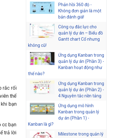
Phản hồi 360 độ -
Không đơn giản là một
bản đánh giá!
Công cụ đắc lực cho
quản lý dự án – Biểu đồ
Gantt chart Cổ nhưng
không cũ!
Ứng dụng Kanban trong
quản lý dự án (Phần 3) -
Kanban hoạt động như
thế nào?
Ứng dụng Kanban trong
 rắc rối
quản lý dự án (Phần 2) -
 viên thể
4 Nguyên tắc nền tảng
 khi bạn
Ứng dụng mô hình
Kanban trong quản lý
dự án (Phần 1) -
ó cc bạn
Kanban là gì?
 trả lời
Milestone trong quản lý