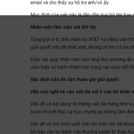
email và cho thấy sự hỗ trợ anh/cô ấy.
Mục đích của việc này là dần dần loại bỏ tên bạn 
Nhân viên làm việc với đối tác
Từng giữ vị trí điều hành tại AT&T và Hãng viễn t
giải quyết vấn đề phát sinh, nhưng chỉ khi cả hai p
Điều này giúp nhân viên xem ông như phương án cu
cảm thấy có trách nhiệm hơn trong các cuộc đối th
Xác định vấn đề cần tham gia giải quyết
Hãy suy nghĩ về các vấn đề với 3 cấp độ khác n
Vấn đề về nội dung
là những vấn đề mang tính trự
trước khi kết thúc ca trực, nhưng lại không làm đú
Vấn đề về mô hình
xuất hiện khi một vấn đề không 
khi báo cáo tại bệnh viện thường xuyên bị thiếu hụt