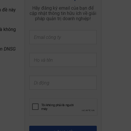
n đề này
mà không
n DNSG