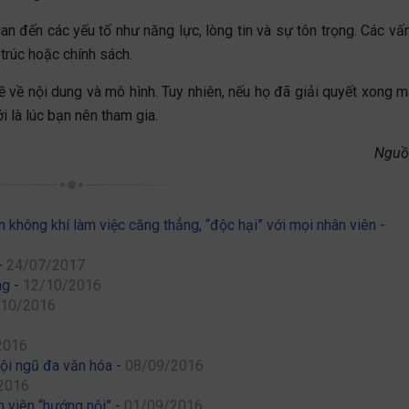
uan đến các yếu tố như năng lực, lòng tin và sự tôn trọng. Các vấ
trúc hoặc chính sách.
đề về nội dung và mô hình. Tuy nhiên, nếu họ đã giải quyết xong 
i là lúc bạn nên tham gia.
Nguồ
 không khí làm việc căng thẳng, “độc hại” với mọi nhân viên -
 -
24/07/2017
ng -
12/10/2016
/10/2016
2016
đội ngũ đa văn hóa -
08/09/2016
2016
n viên “hướng nội” -
01/09/2016