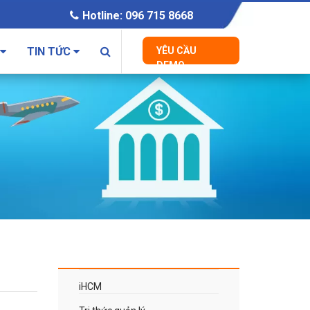
Hotline: 096 715 8668
TIN TỨC
YÊU CẦU
DEMO
iHCM