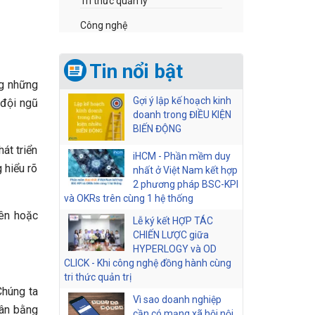
Tri thức quản lý
Công nghệ
Tin nổi bật
ng những
Gợi ý lập kế hoạch kinh
 đội ngũ
doanh trong ĐIỀU KIỆN
BIẾN ĐỘNG
át triển
iHCM - Phần mềm duy
 hiểu rõ
nhất ở Việt Nam kết hợp
2 phương pháp BSC-KPI
và OKRs trên cùng 1 hệ thống
nên hoặc
Lễ ký kết HỢP TÁC
CHIẾN LƯỢC giữa
HYPERLOGY và OD
CLICK - Khi công nghệ đồng hành cùng
tri thức quản trị
Chúng ta
Vì sao doanh nghiệp
cân bằng
cần có mạng xã hội nội