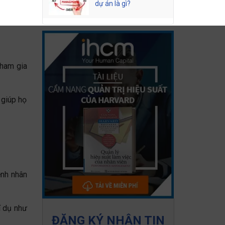
dự án là gì?
tham gia
 giúp họ
ệnh nhân
í dụ như