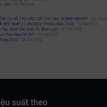
n viên -
10/08/2016
ÔNG CỤ HỖ TRỢ ĐẮC LỰC CHO MỌI DOANH NGHIỆP -
02/11/2
MỚI NGÀY 21/08/2022 (PHIÊN BẢN 5.9.0) -
19/08/2022
u Nào Dành Cho Quản Trị Nhân Lực? -
07/06/2022
ựa Chọn Nào Tối Ưu? -
23/05/2022
 Dùng 2022 -
26/04/2022
iệu suất theo