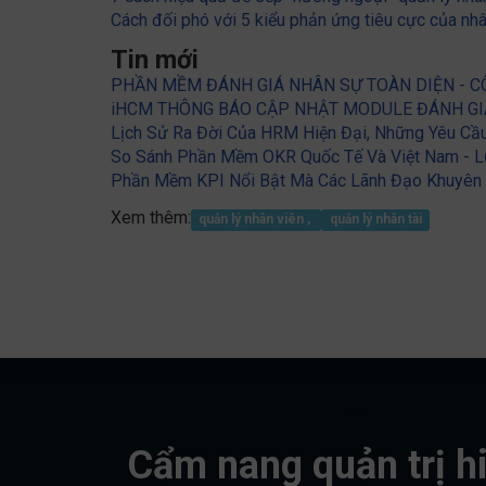
Cách đối phó với 5 kiểu phản ứng tiêu cực của nhâ
Tin mới
PHẦN MỀM ĐÁNH GIÁ NHÂN SỰ TOÀN DIỆN - C
iHCM THÔNG BÁO CẬP NHẬT MODULE ĐÁNH GIÁ 
Lịch Sử Ra Đời Của HRM Hiện Đại, Những Yêu Cầ
So Sánh Phần Mềm OKR Quốc Tế Và Việt Nam - L
Phần Mềm KPI Nổi Bật Mà Các Lãnh Đạo Khuyên
Xem thêm:
quản lý nhân viên ,
quản lý nhân tài
Cẩm nang quản trị h