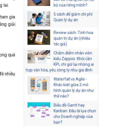
 lai.
bộ của riêng mình?
5 cách để giảm chi phí
tham gia
Quản lý dự án
ăng giải
Review sách: Tinh hoa
quản trị dự án (nhiều
tác giả)
Chấm điểm nhân viên
rong quá
kiểu Zappos: Khỏi cần
KPI, chỉ giữ lại những ai
hợp văn hóa, yêu công ty như gia đình
đề nhiều
Waterfall vs Agile -
Khác biệt giữa 2 mô
hình quản lý dự án như
thế nào?
Biểu đồ Gantt hay
Kanban: Đâu là lựa chọn
cho Doanh nghiệp của
bạn?