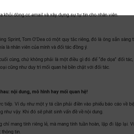
ra khỏi dòng cc email và xây dựng sự tự tin cho nhân viên.
hông Sprint, Tom O’Dea có một quy tắc riêng, đó là ông sẵn sàng 
hía là nhân viên của mình và đối tác đồng ý.
ối cùng, chứ không phải là một điều gì đó để “đe dọa” đối tác,
oại cũng như duy trì mối quan hệ bền chặt với đối tác.
hau: nội dung, mô hình hay mối quan hệ!
c tiếp. Ví dụ như một y tá cần phải điền vào phiếu báo cáo về b
ng như vậy. Khi đó sẽ phát sinh vấn đề về nội dung.
chỉ mang tính riêng lẻ, mà mang tính tuần hoàn, lặp đi lặp lại. V
 thông tin.