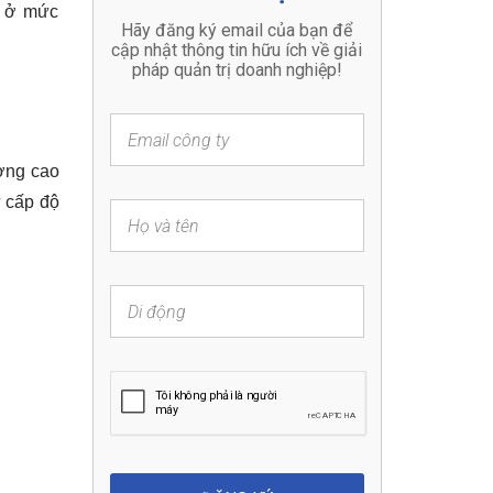
 ở mức 
ờng cao 
 cấp độ 