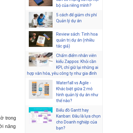
bộ của riêng mình?
5 cách để giảm chi phí
Quản lý dự án
Review sách: Tinh hoa
quản trị dự án (nhiều
tác giả)
Chấm điểm nhân viên
kiểu Zappos: Khỏi cần
KPI, chỉ giữ lại những ai
hợp văn hóa, yêu công ty như gia đình
Waterfall vs Agile -
Khác biệt giữa 2 mô
hình quản lý dự án như
thế nào?
Biểu đồ Gantt hay
Kanban: Đâu là lựa chọn
ờ trong 
cho Doanh nghiệp của
i năng 
bạn?