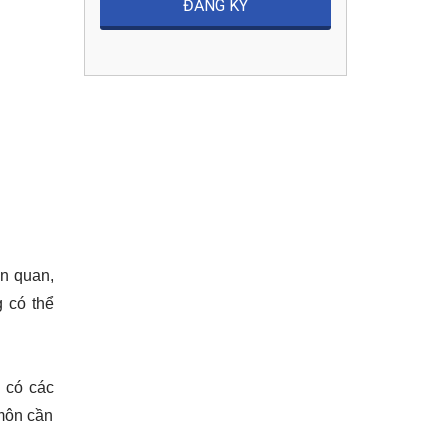
n quan, 
 có thể 
 có các 
môn cần 