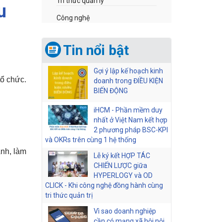
Tri thức quản lý
u
Công nghệ
Tin nổi bật
Gợi ý lập kế hoạch kinh
ổ chức. 
doanh trong ĐIỀU KIỆN
BIẾN ĐỘNG
iHCM - Phần mềm duy
nhất ở Việt Nam kết hợp
2 phương pháp BSC-KPI
và OKRs trên cùng 1 hệ thống
nh, làm 
Lễ ký kết HỢP TÁC
CHIẾN LƯỢC giữa
HYPERLOGY và OD
CLICK - Khi công nghệ đồng hành cùng
tri thức quản trị
Vì sao doanh nghiệp
cần có mạng xã hội nội