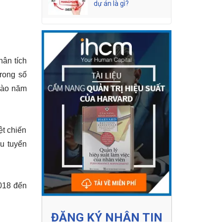
dự án là gì?
ân tích 
rong số 
vào năm 
t chiến 
u tuyển 
018 đến 