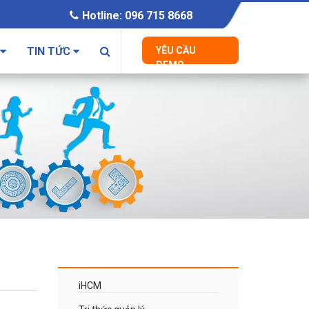
Hotline: 096 715 8668
TIN TỨC
YÊU CẦU
DEMO
iHCM