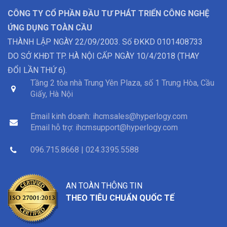
CÔNG TY CỔ PHẦN ĐẦU TƯ PHÁT TRIỂN CÔNG NGHỆ
ỨNG DỤNG TOÀN CẦU
THÀNH LẬP NGÀY 22/09/2003. Số ĐKKD 0101408733
DO SỞ KHĐT TP. HÀ NỘI CẤP NGÀY 10/4/2018 (THAY
ĐỔI LẦN THỨ 6).
Tầng 2 tòa nhà Trung Yên Plaza, số 1 Trung Hòa, Cầu
Giấy, Hà Nội
Email kinh doanh:
ihcmsales@hyperlogy.com
Email hỗ trợ:
ihcmsupport@hyperlogy.com
096.715.8668 | 024.3395.5588
AN TOÀN THÔNG TIN
THEO TIÊU CHUẨN QUỐC TẾ