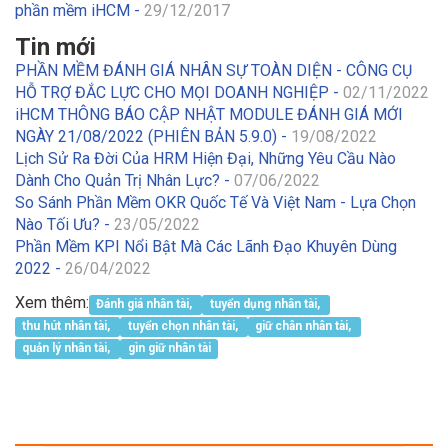
phần mềm iHCM -
29/12/2017
Tin mới
PHẦN MỀM ĐÁNH GIÁ NHÂN SỰ TOÀN DIỆN - CÔNG CỤ
HỖ TRỢ ĐẮC LỰC CHO MỌI DOANH NGHIỆP -
02/11/2022
iHCM THÔNG BÁO CẬP NHẬT MODULE ĐÁNH GIÁ MỚI
NGÀY 21/08/2022 (PHIÊN BẢN 5.9.0) -
19/08/2022
Lịch Sử Ra Đời Của HRM Hiện Đại, Những Yêu Cầu Nào
Dành Cho Quản Trị Nhân Lực? -
07/06/2022
So Sánh Phần Mềm OKR Quốc Tế Và Việt Nam - Lựa Chọn
Nào Tối Ưu? -
23/05/2022
Phần Mềm KPI Nổi Bật Mà Các Lãnh Đạo Khuyên Dùng
2022 -
26/04/2022
Xem thêm:
Đánh giá nhân tài,
tuyển dụng nhân tài,
thu hút nhân tài,
tuyển chọn nhân tài,
giữ chân nhân tài,
quản lý nhân tài,
gìn giữ nhân tài