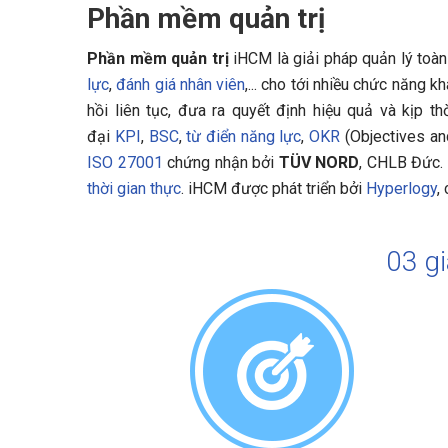
Phần mềm quản trị
Phần mềm quản trị
iHCM là giải pháp quản lý toàn
lực
,
đánh giá nhân viên
,... cho tới nhiều chức năng 
hồi liên tục, đưa ra quyết định hiệu quả và kịp th
đại
KPI
,
BSC
,
từ điển năng lực
,
OKR
(Objectives an
ISO 27001
chứng nhận bởi
TÜV NORD
, CHLB Đức.
thời gian thực
. iHCM được phát triển bởi
Hyperlogy
,
03 gi