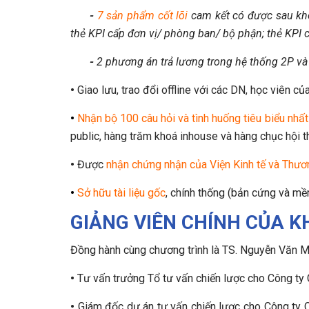
-
7 sản phẩm cốt lõi
cam kết có được sau khoá
thẻ KPI cấp đơn vị/ phòng ban/ bộ phận; thẻ KPI 
-
2 phương án trả lương trong hệ thống 2P và
•
Giao lưu, trao đổi offline với các DN, học viên c
•
Nhận bộ 100 câu hỏi và tình huống tiêu biểu nhấ
public, hàng trăm khoá inhouse và hàng chục hội
•
Được
nhận chứng nhận của Viện Kinh tế và Thươ
•
Sở hữu tài liệu gốc
, chính thống (bản cứng và mề
GIẢNG VIÊN CHÍNH CỦA K
Đồng hành cùng chương trình là TS. Nguyễn Văn M
•
Tư vấn trưởng Tổ tư vấn chiến lược cho Công t
•
Giám đốc dự án tư vấn chiến lược cho Công ty