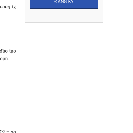
công ty,
 đào tạo
soạn;
019 – do