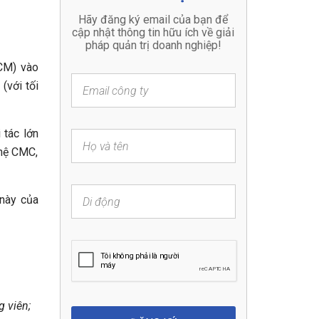
CM) vào
(với tối
 tác lớn
ghệ CMC,
 này của
g viên;