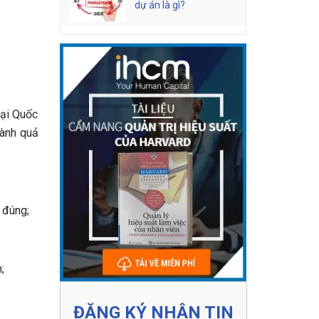
dự án là gì?
mại Quốc
hành quả
 đúng;
;