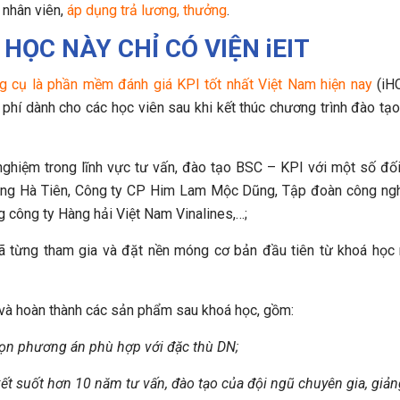
nhân viên,
áp dụng trả lương, thưởng
.
HỌC NÀY CHỈ CÓ VIỆN iEIT
g cụ là phần mềm đánh giá KPI tốt nhất Việt Nam hiện nay
(iH
phí dành cho các học viên sau khi kết thúc chương trình đào tạo 
ghiệm trong lĩnh vực tư vấn, đào tạo BSC – KPI với một số đối
măng Hà Tiên, Công ty CP Him Lam Mộc Dũng, Tập đoàn công n
công ty Hàng hải Việt Nam Vinalines,…;
ã từng tham gia và đặt nền móng cơ bản đầu tiên từ khoá học
 và hoàn thành các sản phẩm sau khoá học, gồm:
họn phương án phù hợp với đặc thù DN;
t suốt hơn 10 năm tư vấn, đào tạo của đội ngũ chuyên gia, giản