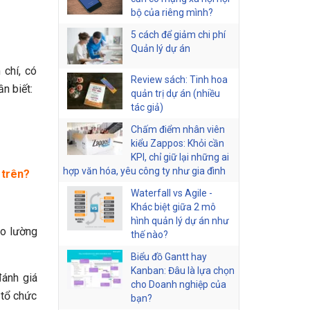
bộ của riêng mình?
5 cách để giảm chi phí
Quản lý dự án
 chí, có
Review sách: Tinh hoa
n biết:
quản trị dự án (nhiều
tác giả)
Chấm điểm nhân viên
kiểu Zappos: Khỏi cần
KPI, chỉ giữ lại những ai
hợp văn hóa, yêu công ty như gia đình
 trên?
Waterfall vs Agile -
Khác biệt giữa 2 mô
hình quản lý dự án như
đo lường
thế nào?
Biểu đồ Gantt hay
Kanban: Đâu là lựa chọn
đánh giá
cho Doanh nghiệp của
 tổ chức
bạn?