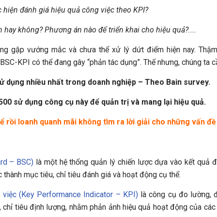
 hiện đánh giá hiệu quả công việc theo KPI?
n hay không? Phương án nào để triển khai cho hiệu quả?....
ng gặp vướng mắc và chưa thể xử lý dứt điểm hiện nay. Thậm
 BSC-KPI có thể đang gây “phản tác dụng”. Thế nhưng, chúng ta cầ
sử dụng nhiều nhất trong doanh nghiệp – Theo Bain survey.
00 sử dụng công cụ này để quản trị và mang lại hiệu quả.
ể rồi loanh quanh mãi không tìm ra lời giải cho những vấn đề
ard – BSC)
là một hệ thống quản lý chiến lược dựa vào kết quả 
 thành mục tiêu, chỉ tiêu đánh giá và hoạt động cụ thể.
 việc (Key Performance Indicator – KPI)
là công cụ đo lường, 
lệ, chỉ tiêu định lượng, nhằm phản ảnh hiệu quả hoạt động của các