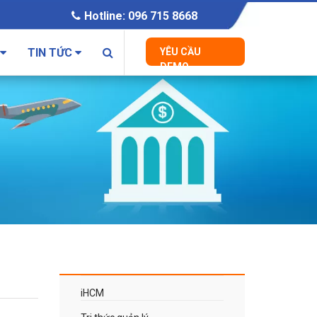
Hotline: 096 715 8668
TIN TỨC
YÊU CẦU
DEMO
iHCM