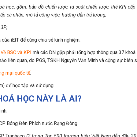
 học, gồm: bản đồ chiến lược, rà soát chiến lược, thẻ KPI cấp 
cấp cá nhân, mô tả công việc, hướng dẫn trả lương;
 3P;
ủa của iEIT để cùng chia sẻ kinh nghiệm;
t về BSC và KPI
mà các DN gặp phải tổng hợp thông qua 37 khoá
 thảo liên quan, do PGS, TSKH Nguyễn Văn Minh và cộng sự biên 
ng mại quốc tế
;
m) để học tập và sử dụng.
HOÁ HỌC NÀY LÀ AI?
inh:
y CP Bóng Đèn Phích nước Rạng Đông
 CP Traphaco
(2 trong Top 500 thương hiệu Việt Nam dẫn đầu 2