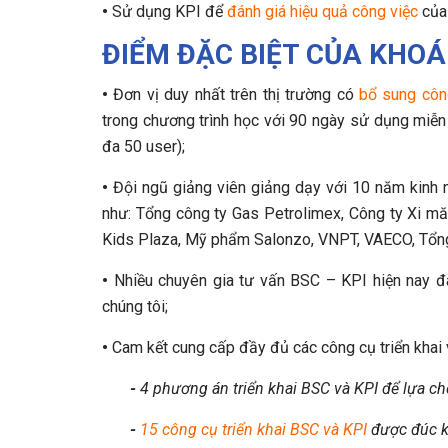
•
Sử dụng KPI để
đánh giá hiệu quả công việc
của 
ĐIỂM ĐẶC BIỆT CỦA KHOÁ 
•
Đơn vị duy nhất trên thị trường có
bổ sung côn
trong chương trình học với 90 ngày sử dụng miễn 
đa 50 user);
•
Đội ngũ giảng viên giảng dạy với 10 năm kinh n
như: Tổng công ty Gas Petrolimex, Công ty Xi 
Kids Plaza, Mỹ phẩm Salonzo, VNPT, VAECO, Tổng 
•
Nhiều chuyên gia tư vấn BSC – KPI hiện nay đ
chúng tôi;
•
Cam kết cung cấp đầy đủ các công cụ triển khai
-
4 phương án triển khai BSC và KPI để lựa c
-
15 công cụ triển khai BSC và KPI
được đúc kế