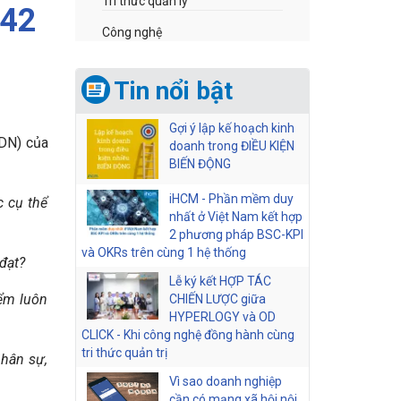
Tri thức quản lý
K42
Công nghệ
Tin nổi bật
Gợi ý lập kế hoạch kinh
(DN) của
doanh trong ĐIỀU KIỆN
BIẾN ĐỘNG
iHCM - Phần mềm duy
c cụ thể
nhất ở Việt Nam kết hợp
2 phương pháp BSC-KPI
và OKRs trên cùng 1 hệ thống
đạt?
Lễ ký kết HỢP TÁC
iểm luôn
CHIẾN LƯỢC giữa
HYPERLOGY và OD
CLICK - Khi công nghệ đồng hành cùng
tri thức quản trị
nhân sự,
Vì sao doanh nghiệp
cần có mạng xã hội nội