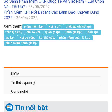
So Sánh Phần Mềm OKR Quốc Tế Và Việt Nam - Lựa Chọn
Nào Tối Ưu? -
23/05/2022
Phần Mềm KPI Nổi Bật Mà Các Lãnh Đạo Khuyên Dùng
2022 -
26/04/2022
Xem thêm:
phần mềm kpi,
kpi là gì?,
thiết lập chỉ số kpi,
thiết lập kpi,
chỉ số kpi,
quản lý kpi,
Đánh giá kpi,
lead kpi,
lag kpi,
kpi sơ cấp,
kpi thứ cấp,
phần mềm quản lý kpi,
phần mềm đánh giá kpi
iHCM
Tri thức quản lý
Công nghệ
Tin nổi bật