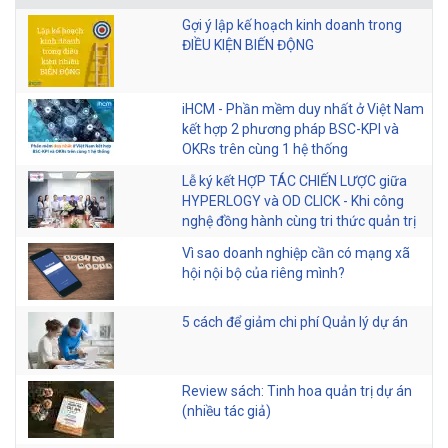
Gợi ý lập kế hoạch kinh doanh trong
ĐIỀU KIỆN BIẾN ĐỘNG
iHCM - Phần mềm duy nhất ở Việt Nam
kết hợp 2 phương pháp BSC-KPI và
OKRs trên cùng 1 hệ thống
Lễ ký kết HỢP TÁC CHIẾN LƯỢC giữa
HYPERLOGY và OD CLICK - Khi công
nghệ đồng hành cùng tri thức quản trị
Vì sao doanh nghiệp cần có mạng xã
hội nội bộ của riêng mình?
5 cách để giảm chi phí Quản lý dự án
Review sách: Tinh hoa quản trị dự án
(nhiều tác giả)