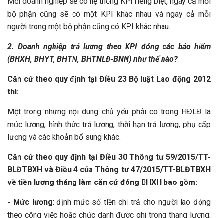
Mỗi doanh nghiệp sẽ có hệ thống KPI riêng biệt, ngay cả mỗi
bộ phận cũng sẽ có một KPI khác nhau và ngay cả mỗi
người trong một bộ phận cũng có KPI khác nhau.
2. Doanh nghiệp trả lương theo KPI đóng các bảo hiểm
(BHXH, BHYT, BHTN, BHTNLĐ-BNN) như thế nào?
Căn cứ theo quy định tại Điều 23 Bộ luật Lao động 2012
thì:
Một trong những nội dung chủ yếu phải có trong HĐLĐ là
mức lương, hình thức trả lương, thời hạn trả lương, phụ cấp
lương và các khoản bổ sung khác.
Căn cứ theo quy định tại Điều 30 Thông tư 59/2015/TT-
BLĐTBXH và Điều 4 của Thông tư 47/2015/TT-BLĐTBXH
về tiền lương tháng làm căn cứ đóng BHXH bao gồm:
- Mức lương
: định mức số tiền chi trả cho người lao động
theo công việc hoặc chức danh được ghi trong thang lương,