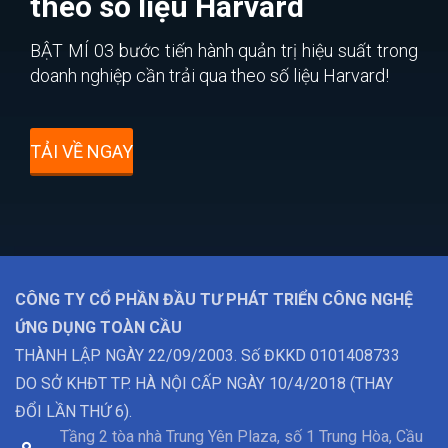
theo số liệu Harvard
BẬT MÍ 03 bước tiến hành quản trị hiệu suất trong
doanh nghiệp cần trải qua theo số liệu Harvard!
TẢI VỀ NGAY
CÔNG TY CỔ PHẦN ĐẦU TƯ PHÁT TRIỂN CÔNG NGHỆ
ỨNG DỤNG TOÀN CẦU
THÀNH LẬP NGÀY 22/09/2003. Số ĐKKD 0101408733
DO SỞ KHĐT TP. HÀ NỘI CẤP NGÀY 10/4/2018 (THAY
ĐỔI LẦN THỨ 6).
Tầng 2 tòa nhà Trung Yên Plaza, số 1 Trung Hòa, Cầu