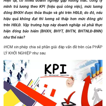
Hiện tại, có nhiều doanh nghiệp gặp vướng mắc: công ty
mình trả lương theo KPI (hiệu quả công việc), mức lương
đóng BHXH được thỏa thuận và ghi trên HĐLĐ, do đó, nếu
hiệu quả không đạt thì lương sẽ thấp hơn mức đóng ghi
trên HĐLĐ. Vậy trường hợp này doanh nghiệp sẽ phải thực
hiện đóng bảo hiểm (BHXH, BHYT, BHTN, BHTNLĐ-BNN)
như thế nào?
iHCM xin phép chia sẻ phần giải đáp vấn đề trên của PHÁP
LÝ KHỞI NGHIỆP như sau: