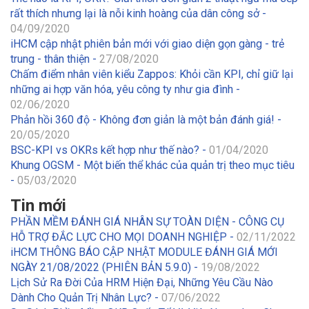
rất thích nhưng lại là nỗi kinh hoàng của dân công sở -
04/09/2020
iHCM cập nhật phiên bản mới với giao diện gọn gàng - trẻ
trung - thân thiện -
27/08/2020
Chấm điểm nhân viên kiểu Zappos: Khỏi cần KPI, chỉ giữ lại
những ai hợp văn hóa, yêu công ty như gia đình -
02/06/2020
Phản hồi 360 độ - Không đơn giản là một bản đánh giá! -
20/05/2020
BSC-KPI vs OKRs kết hợp như thế nào? -
01/04/2020
Khung OGSM - Một biến thể khác của quản trị theo mục tiêu
-
05/03/2020
Tin mới
PHẦN MỀM ĐÁNH GIÁ NHÂN SỰ TOÀN DIỆN - CÔNG CỤ
HỖ TRỢ ĐẮC LỰC CHO MỌI DOANH NGHIỆP -
02/11/2022
iHCM THÔNG BÁO CẬP NHẬT MODULE ĐÁNH GIÁ MỚI
NGÀY 21/08/2022 (PHIÊN BẢN 5.9.0) -
19/08/2022
Lịch Sử Ra Đời Của HRM Hiện Đại, Những Yêu Cầu Nào
Dành Cho Quản Trị Nhân Lực? -
07/06/2022