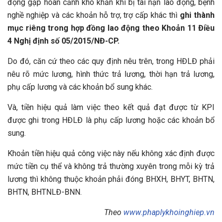
động gặp hoàn cảnh khó khăn khi bị tai nạn lao động, bệnh
nghề nghiệp và các khoản hỗ trợ, trợ cấp khác thì
ghi thành
mục riêng trong hợp đồng lao động theo Khoản 11 Điều
4 Nghị định số 05/2015/NĐ-CP.
Do đó, căn cứ theo các quy định nêu trên, trong HĐLĐ phải
nêu rõ mức lương, hình thức trả lương, thời hạn trả lương,
phụ cấp lương và các khoản bổ sung khác.
Và, tiền hiệu quả làm việc theo kết quả đạt được từ KPI
được ghi trong HĐLĐ là phụ cấp lương hoặc các khoản bổ
sung.
Khoản tiền hiệu quả công việc này nếu không xác định được
mức tiền cụ thể và không trả thường xuyên trong mỗi kỳ trả
lương thì không thuộc khoản phải đóng BHXH, BHYT, BHTN,
BHTN, BHTNLĐ-BNN.
Theo
www.phaplykhoinghiep.vn