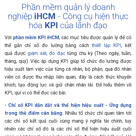
Phần mềm quản lý doanh
nghiệp
iHCM
- Công cụ hiện thực
hóa
KPI
của lãnh đạo
Với
phần mềm KPI iHCM
, các mục tiêu được quản lý để có
thể gắn chỉ số đo lường bằng cách
thiết lập KPI
, kết
quả được
giám sát, đo đạc
từng chu kỳ (Theo ngày, tuần,
tháng, quý). Việc áp dụng KPI giúp tổ chức đo lường được
hiệu suất làm việc của từng cá nhân, bộ phận, qua đó nhân
viên có được thu nhập liên quan, đây là cách thức khuyến
khích, tạo động lực và giữ chân nhân tài. Để hiểu thêm về
KPI, quí vị có thể đọc các bài:
-
Chỉ số KPI dẫn dắt và thể hiện hiệu suất - Ứng dụng
trong thẻ điểm cân bằng
: Nhiều tổ chức chỉ quan tâm tới
các chỉ số kết quả cuối cùng mang ý nghĩa tài chính, tuy
nhiên các chỉ số đó là các chỉ số thể hiện hiệu suất cuối