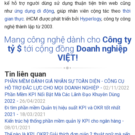
kế hỗ trợ người dùng sử dụng thuận tiện trên web cũng
như
ứng dụng di động
, giúp nhân viên cộng tác theo
thời
gian thực
.
iHCM được phát triển bởi
Hyperlogy
, công ty công
nghệ thành lập từ 2003.
Mang công nghệ dành cho
Công ty
tỷ $
tới cộng đồng
Doanh nghiệp
VIỆT!
Tin liên quan
PHẦN MỀM ĐÁNH GIÁ NHÂN SỰ TOÀN DIỆN - CÔNG CỤ
HỖ TRỢ ĐẮC LỰC CHO MỌI DOANH NGHIỆP -
02/11/2022
Phần Mềm KPI Nổi Bật Mà Các Lãnh Đạo Khuyên Dùng
2022 -
26/04/2022
Đi tìm phần mềm Quản trị hiệu suất KPI và OKR tốt nhất
2021 -
18/03/2021
Kiến trúc hệ thống phần mềm quản lý KPI cho ngân hàng -
08/01/2021
Thế nào là KPI, OKR? Giải thích đơn giản 2 thuật ngữ mà sếp