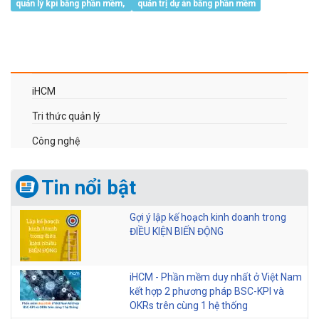
quản lý kpi bằng phần mềm,
quản trị dự án bằng phần mềm
iHCM
Tri thức quản lý
Công nghệ
Tin nổi bật
Gợi ý lập kế hoạch kinh doanh trong
ĐIỀU KIỆN BIẾN ĐỘNG
iHCM - Phần mềm duy nhất ở Việt Nam
kết hợp 2 phương pháp BSC-KPI và
OKRs trên cùng 1 hệ thống