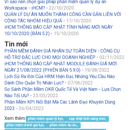
Vì sao nên chọn giải pháp phần mềm quản lý dự án
Workspace - iHCM? -
22/10/2020
QUẢN LÝ DỰ ÁN MUỐN THÀNH CÔNG CẦN GẮN LIỀN VỚI
CỘNG TÁC NHÓM HIỆU QUẢ -
17/10/2020
iHCM THÔNG BÁO CẬP NHẬT TÍNH NĂNG MỚI NGÀY
10/10/2020 (BẢN 5.2) -
15/10/2020
Tin mới
PHẦN MỀM ĐÁNH GIÁ NHÂN SỰ TOÀN DIỆN - CÔNG CỤ
HỖ TRỢ ĐẮC LỰC CHO MỌI DOANH NGHIỆP -
02/11/2022
iHCM THÔNG BÁO CẬP NHẬT MODULE ĐÁNH GIÁ MỚI
NGÀY 21/08/2022 (PHIÊN BẢN 5.9.0) -
19/08/2022
Lịch Sử Ra Đời Của HRM Hiện Đại, Những Yêu Cầu Nào
Dành Cho Quản Trị Nhân Lực? -
07/06/2022
So Sánh Phần Mềm OKR Quốc Tế Và Việt Nam - Lựa Chọn
Nào Tối Ưu? -
23/05/2022
Phần Mềm KPI Nổi Bật Mà Các Lãnh Đạo Khuyên Dùng
2022 -
26/04/2022
Xem thêm:
phần mềm quản lý kpi,
cập nhật tính năng mới,
phần mềm đánh giá kpi,
phần mềm dự án,,