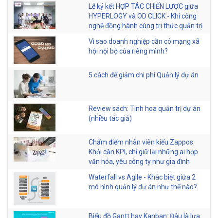
Lễ ký kết HỢP TÁC CHIẾN LƯỢC giữa
HYPERLOGY và OD CLICK - Khi công
nghệ đồng hành cùng tri thức quản trị
Vì sao doanh nghiệp cần có mạng xã
hội nội bộ của riêng mình?
5 cách để giảm chi phí Quản lý dự án
Review sách: Tinh hoa quản trị dự án
(nhiều tác giả)
Chấm điểm nhân viên kiểu Zappos:
Khỏi cần KPI, chỉ giữ lại những ai hợp
văn hóa, yêu công ty như gia đình
Waterfall vs Agile - Khác biệt giữa 2
mô hình quản lý dự án như thế nào?
Biểu đồ Gantt hay Kanban: Đâu là lựa