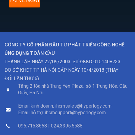
TẢI VỀ NGAY
CÔNG TY CỔ PHẦN ĐẦU TƯ PHÁT TRIỂN CÔNG NGHỆ
ỨNG DỤNG TOÀN CẦU
THÀNH LẬP NGÀY 22/09/2003. Số ĐKKD 0101408733
DO SỞ KHĐT TP. HÀ NỘI CẤP NGÀY 10/4/2018 (THAY
ĐỔI LẦN THỨ 6).
Tầng 2 tòa nhà Trung Yên Plaza, số 1 Trung Hòa, Cầu
Giấy, Hà Nội
Email kinh doanh:
ihcmsales@hyperlogy.com
Email hỗ trợ:
ihcmsupport@hyperlogy.com
096.715.8668 | 024.3395.5588