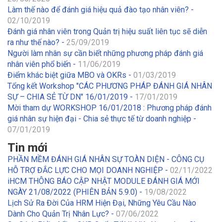
Làm thế nào để đánh giá hiệu quả đào tạo nhân viên? -
02/10/2019
Đánh giá nhân viên trong Quản trị hiệu suất liên tục sẽ diễn
ra như thế nào? -
25/09/2019
Người làm nhân sự cần biết những phương pháp đánh giá
nhân viên phổ biến -
11/06/2019
Điểm khác biệt giữa MBO và OKRs -
01/03/2019
Tổng kết Workshop "CÁC PHƯƠNG PHÁP ĐÁNH GIÁ NHÂN
SỰ – CHIA SẺ TỪ DN" 16/01/2019 -
17/01/2019
Mời tham dự WORKSHOP 16/01/2018 : Phương pháp đánh
giá nhân sự hiện đại - Chia sẻ thực tế từ doanh nghiệp -
07/01/2019
Tin mới
PHẦN MỀM ĐÁNH GIÁ NHÂN SỰ TOÀN DIỆN - CÔNG CỤ
HỖ TRỢ ĐẮC LỰC CHO MỌI DOANH NGHIỆP -
02/11/2022
iHCM THÔNG BÁO CẬP NHẬT MODULE ĐÁNH GIÁ MỚI
NGÀY 21/08/2022 (PHIÊN BẢN 5.9.0) -
19/08/2022
Lịch Sử Ra Đời Của HRM Hiện Đại, Những Yêu Cầu Nào
Dành Cho Quản Trị Nhân Lực? -
07/06/2022