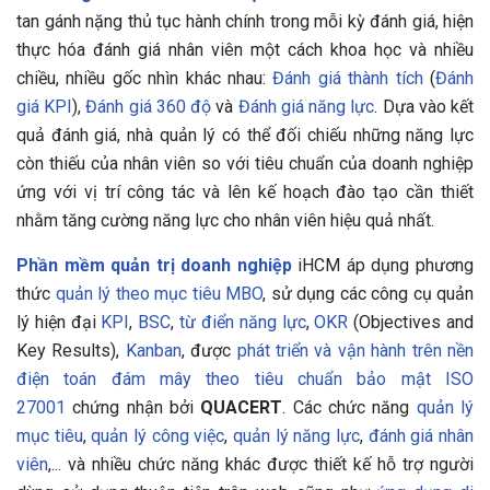
tan gánh nặng thủ tục hành chính trong mỗi kỳ đánh giá, hiện
thực hóa đánh giá nhân viên một cách khoa học và nhiều
chiều, nhiều gốc nhìn khác nhau:
Đánh giá thành tích
(
Đánh
giá KPI
),
Đánh giá 360 độ
và
Đánh giá năng lực
. Dựa vào kết
quả đánh giá, nhà quản lý có thể đối chiếu những năng lực
còn thiếu của nhân viên so với tiêu chuẩn của doanh nghiệp
ứng với vị trí công tác và lên kế hoạch đào tạo cần thiết
nhằm tăng cường năng lực cho nhân viên hiệu quả nhất.
Phần mềm quản trị doanh nghiệp
iHCM áp dụng phương
thức
quản lý theo mục tiêu MBO
, sử dụng các công cụ quản
lý hiện đại
KPI
,
BSC
,
từ điển năng lực
,
OKR
(Objectives and
Key Results),
Kanban
, được
phát triển và vận hành trên nền
điện toán đám mây theo tiêu chuẩn bảo mật ISO
27001
chứng nhận bởi
QUACERT
. Các chức năng
quản lý
mục tiêu
,
quản lý công việc
,
quản lý năng lực
,
đánh giá nhân
viên
,... và nhiều chức năng khác được thiết kế hỗ trợ người