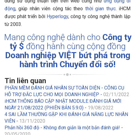
dùng sử dụng thuận tiện trên web cũng như
ứng dụng di
động
, giúp nhân viên cộng tác theo
thời gian thực
.
iHCM
được phát triển bởi
Hyperlogy
, công ty công nghệ thành lập
từ 2003.
Mang công nghệ dành cho
Công ty
tỷ $
đồng hành cùng cộng đồng
Doanh nghiệp VIỆT
bứt phá trong
hành trình Chuyển đổi số!
Tin liên quan
PHẦN MỀM ĐÁNH GIÁ NHÂN SỰ TOÀN DIỆN - CÔNG CỤ
HỖ TRỢ ĐẮC LỰC CHO MỌI DOANH NGHIỆP -
02/11/2022
iHCM THÔNG BÁO CẬP NHẬT MODULE ĐÁNH GIÁ MỚI
NGÀY 21/08/2022 (PHIÊN BẢN 5.9.0) -
19/08/2022
4 SAI LẦM THƯỜNG GẶP KHI ĐÁNH GIÁ NĂNG LỰC NHÂN
VIÊN -
13/11/2020
Phản hồi 360 độ - Không đơn giản là một bản đánh giá! -
20/05/2020