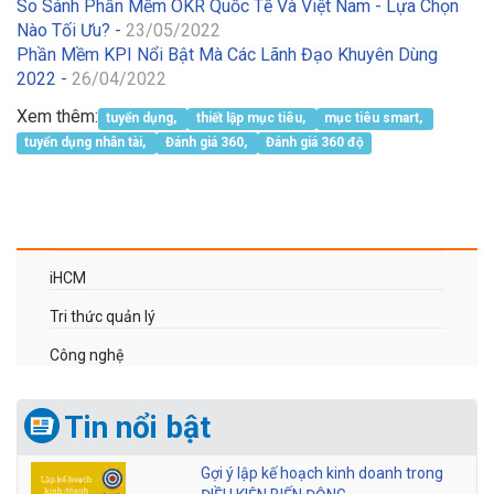
So Sánh Phần Mềm OKR Quốc Tế Và Việt Nam - Lựa Chọn
Nào Tối Ưu? -
23/05/2022
Phần Mềm KPI Nổi Bật Mà Các Lãnh Đạo Khuyên Dùng
2022 -
26/04/2022
Xem thêm:
tuyển dụng,
thiết lập mục tiêu,
mục tiêu smart,
tuyển dụng nhân tài,
Đánh giá 360,
Đánh giá 360 độ
iHCM
Tri thức quản lý
Công nghệ
Tin nổi bật
Gợi ý lập kế hoạch kinh doanh trong