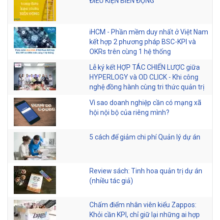
ĐIỀU KIỆN BIẾN ĐỘNG
iHCM - Phần mềm duy nhất ở Việt Nam
kết hợp 2 phương pháp BSC-KPI và
OKRs trên cùng 1 hệ thống
Lễ ký kết HỢP TÁC CHIẾN LƯỢC giữa
HYPERLOGY và OD CLICK - Khi công
nghệ đồng hành cùng tri thức quản trị
Vì sao doanh nghiệp cần có mạng xã
hội nội bộ của riêng mình?
5 cách để giảm chi phí Quản lý dự án
Review sách: Tinh hoa quản trị dự án
(nhiều tác giả)
Chấm điểm nhân viên kiểu Zappos:
Khỏi cần KPI, chỉ giữ lại những ai hợp