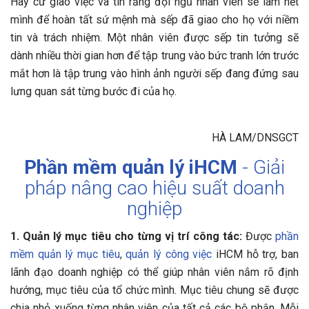
Hãy cứ giao việc và tin rằng đội ngũ nhân viên sẽ làm hết
mình để hoàn tất sứ mệnh mà sếp đã giao cho họ với niềm
tin và trách nhiệm. Một nhân viên được sếp tin tưởng sẽ
dành nhiều thời gian hơn để tập trung vào bức tranh lớn trước
mắt hơn là tập trung vào hình ảnh người sếp đang đứng sau
lưng quan sát từng bước đi của họ.
HÀ LAM/DNSGCT
Phần mềm quản lý
iHCM
- Giải
pháp nâng cao hiệu suất doanh
nghiệp
1. Quản lý mục tiêu cho từng vị trí công tác:
Được
phần
mềm
quản lý mục tiêu
,
quản lý công việc
iHCM hỗ trợ, ban
lãnh đạo doanh nghiệp có thể giúp nhân viên nắm rõ định
hướng, mục tiêu của tổ chức mình. Mục tiêu chung sẽ được
chia nhỏ xuống từng nhân viên của tất cả các bộ phận. Mỗi